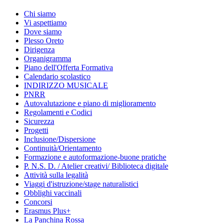
Chi siamo
Vi aspettiamo
Dove siamo
Plesso Oreto
Dirigenza
Organigramma
Piano dell'Offerta Formativa
Calendario scolastico
INDIRIZZO MUSICALE
PNRR
Autovalutazione e piano di miglioramento
Regolamenti e Codici
Sicurezza
Progetti
Inclusione/Dispersione
Continuità/Orientamento
Formazione e autoformazione-buone pratiche
P. N.S. D. / Atelier creativi/ Biblioteca digitale
Attività sulla legalità
Viaggi d'istruzione/stage naturalistici
Obblighi vaccinali
Concorsi
Erasmus Plus+
La Panchina Rossa