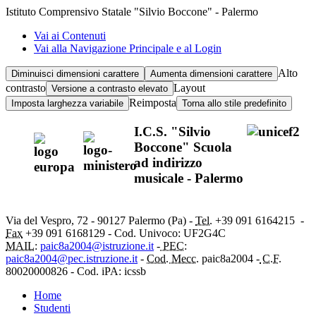
Istituto Comprensivo Statale "Silvio Boccone" - Palermo
Vai ai Contenuti
Vai alla Navigazione Principale e al Login
Alto
Diminuisci dimensioni carattere
Aumenta dimensioni carattere
contrasto
Layout
Versione a contrasto elevato
Reimposta
Imposta larghezza variabile
Torna allo stile predefinito
I.C.S. "Silvio
Boccone" Scuola
ad indirizzo
musicale - Palermo
Via del Vespro, 72 - 90127 Palermo (Pa) -
Tel.
+39 091
6164215
-
Fax
+39 091 6168129 - Cod. Univoco: UF2G4C
MAIL:
paic8a2004@istruzione.it
-
PEC:
paic8a2004@pec.istruzione.it
-
Cod. Mecc.
paic8a2004 -
C.F.
80020000826 - Cod. iPA: icssb
Home
Studenti