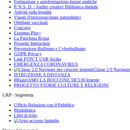
Formazione e autoformazione-buone pratiche
P. N.S. D. / Atelier creativi/ Biblioteca digitale
Attività sulla legalità
Viaggi d'istruzione/stage naturalistici
Obblighi vaccinali
Concorsi
Erasmus Plus+
La Panchina Rossa
Progetto Interaction
Prevenzione Bullismo e Cyberbullismo
GDPR Privacy
Link PTPCT USR Sicilia
EMERGENZA CORONAVIRUS
Classe 2.0 Navigare
ISTRUZIONE A DISTANZA
#RiapriAMO LA BOCCONE SICURAmente
PROGETTO STORIE CULTURE E RELIGIONI
URP - Segreteria
Ufficio Relazioni con il Pubblico
Modulistica
Libri di testo