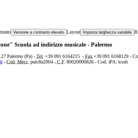
trasto
Layout
R
Versione a contrasto elevato
Imposta larghezza variabile
ccone" Scuola ad indirizzo musicale - Palermo
0127 Palermo (Pa) -
Tel.
+39 091
6164215
-
Fax
+39 091 6168129 - C
it
-
Cod. Mecc.
paic8a2004 -
C.F.
80020000826 - Cod. iPA: icssb