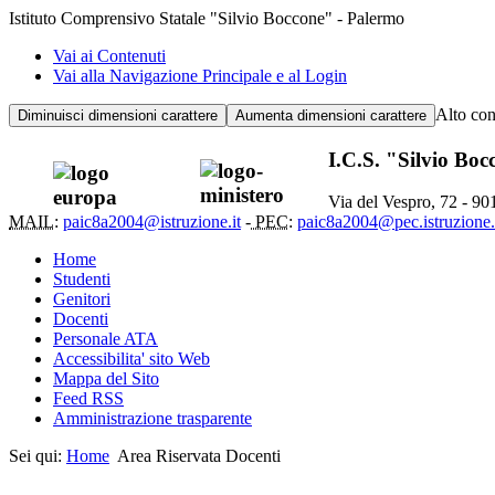
Istituto Comprensivo Statale "Silvio Boccone" - Palermo
Vai ai Contenuti
Vai alla Navigazione Principale e al Login
Alto con
Diminuisci dimensioni carattere
Aumenta dimensioni carattere
I.C.S. "Silvio Bo
Via del Vespro, 72 - 9
MAIL:
paic8a2004@istruzione.it
-
PEC:
paic8a2004@pec.istruzione.
Home
Studenti
Genitori
Docenti
Personale ATA
Accessibilita' sito Web
Mappa del Sito
Feed RSS
Amministrazione trasparente
Sei qui:
Home
Area Riservata Docenti