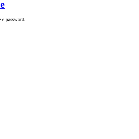
te
e e password.