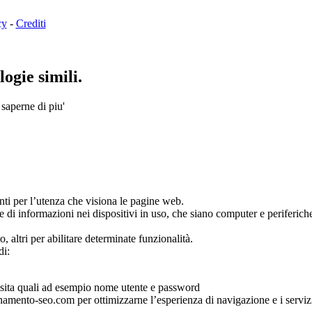
cy
-
Crediti
ogie simili.
 saperne di piu'
ienti per l’utenza che visiona le pagine web.
e di informazioni nei dispositivi in uso, che siano computer e periferiche 
o, altri per abilitare determinate funzionalità.
di:
 visita quali ad esempio nome utente e password
ionamento-seo.com per ottimizzarne l’esperienza di navigazione e i servizi