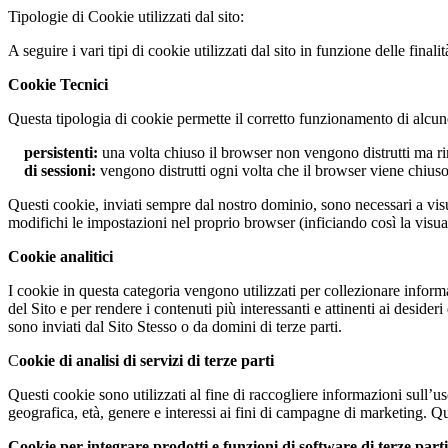
Tipologie di Cookie utilizzati dal sito:
A seguire i vari tipi di cookie utilizzati dal sito in funzione delle finali
Cookie Tecnici
Questa tipologia di cookie permette il corretto funzionamento di alcune 
persistenti:
una volta chiuso il browser non vengono distrutti ma r
di sessioni:
vengono distrutti ogni volta che il browser viene chius
Questi cookie, inviati sempre dal nostro dominio, sono necessari a visua
modifichi le impostazioni nel proprio browser (inficiando così la visual
Cookie analitici
I cookie in questa categoria vengono utilizzati per collezionare informa
del Sito e per rendere i contenuti più interessanti e attinenti ai desider
sono inviati dal Sito Stesso o da domini di terze parti.
C
ookie di analisi di servizi di terze parti
Questi cookie sono utilizzati al fine di raccogliere informazioni sull’
geografica, età, genere e interessi ai fini di campagne di marketing. Que
Cookie per integrare prodotti e funzioni di software di terze parti