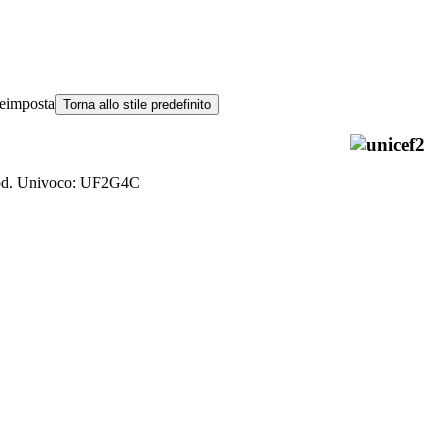
eimposta
Torna allo stile predefinito
od. Univoco: UF2G4C