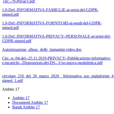
circ.-79-Privacy.pdf
1.0-Def.-INFORMATIVA-FAMIGLIE-ai-sensi-del-GDPR-
signed.pdf
1.0-Def.-INFORMATIVA-FORNITORI-ai-sendi-del-GDPR-
signed.pdf
1.0-Def.-INFORMATIVA-PRIVACY--PERSONALE-ai-sensi-del-
GDPR-signed.pdf
Autorizzazione_alluso_delle_immagini-video.doc
Circ.-n.-94-del--25.11.2019-PRIVACY--Pubblicazione-informative-
e-incarichi-.-Disposizioni-del-DS-.-Uso-nuova-modulistica.pdf
circolare_216_del_26_marzo_2020__Informativa_uso_piattaforme_4
signed_1.pdf
Ambito 17
Ambito 17
Documenti Ambito 17
Bandi Ambito 17