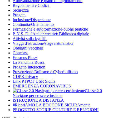
Autovalutazione e piano di miglioramento
Regolamenti e Codici
Sicurezza
Progetti
Inclusione/Dispersione
Continuità/Orientamento
Formazione e autoformazione-buone pratiche
P. N.S. D. / Atelier creativi/ Biblioteca digitale
Attività sulla legalità
Viaggi d'istruzione/stage naturalistici
Obblighi vaccinali
Concorsi
Erasmus Plus+
La Panchina Rossa
Progetto Interaction
Prevenzione Bullismo e Cyberbullismo
GDPR Privacy
Link PTPCT USR Sicilia
EMERGENZA CORONAVIRUS
Classe 2.0
Navigare per crescere insieme
ISTRUZIONE A DISTANZA
#RiapriAMO LA BOCCONE SICURAmente
PROGETTO STORIE CULTURE E RELIGIONI