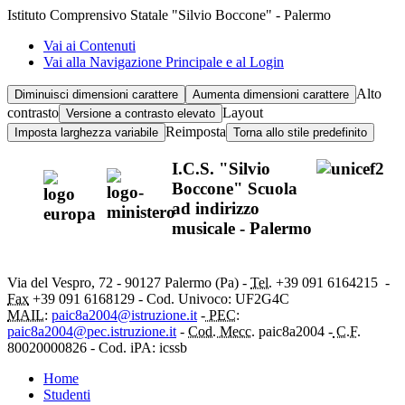
Istituto Comprensivo Statale "Silvio Boccone" - Palermo
Vai ai Contenuti
Vai alla Navigazione Principale e al Login
Alto
Diminuisci dimensioni carattere
Aumenta dimensioni carattere
contrasto
Layout
Versione a contrasto elevato
Reimposta
Imposta larghezza variabile
Torna allo stile predefinito
I.C.S. "Silvio
Boccone" Scuola
ad indirizzo
musicale - Palermo
Via del Vespro, 72 - 90127 Palermo (Pa) -
Tel.
+39 091
6164215
-
Fax
+39 091 6168129 - Cod. Univoco: UF2G4C
MAIL:
paic8a2004@istruzione.it
-
PEC:
paic8a2004@pec.istruzione.it
-
Cod. Mecc.
paic8a2004 -
C.F.
80020000826 - Cod. iPA: icssb
Home
Studenti