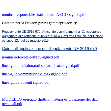
nomina_responsabile_trattamento_ARGO-signed.pdf
Garante per la Privacy (www.garanteprivacy.it):
Regolamento UE 2016 679. Arricchito con riferimenti ai Considerando
Aggiornato alle rettifiche pubblicate sulla Gazzetta Ufficiale dell'Unione
europea 127 del 23 maggio 2018
Guida all'applicazione del Regolamento UE 2016-679
nomina-referente-privacy-signed.pdf
linee-guida-collaboratori scolastici ata-signed.pdf
linee-guida-amministrativi ata -signed.pdf
linee-guida-docenti-signed.pdf
MODELLO-esercizio-diritti-in-materia-di-protezione-dei-dati-
personali.pdf