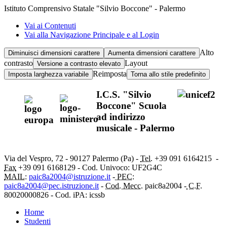
Istituto Comprensivo Statale "Silvio Boccone" - Palermo
Vai ai Contenuti
Vai alla Navigazione Principale e al Login
Alto
Diminuisci dimensioni carattere
Aumenta dimensioni carattere
contrasto
Layout
Versione a contrasto elevato
Reimposta
Imposta larghezza variabile
Torna allo stile predefinito
I.C.S. "Silvio
Boccone" Scuola
ad indirizzo
musicale - Palermo
Via del Vespro, 72 - 90127 Palermo (Pa) -
Tel.
+39 091
6164215
-
Fax
+39 091 6168129 - Cod. Univoco: UF2G4C
MAIL:
paic8a2004@istruzione.it
-
PEC:
paic8a2004@pec.istruzione.it
-
Cod. Mecc.
paic8a2004 -
C.F.
80020000826 - Cod. iPA: icssb
Home
Studenti