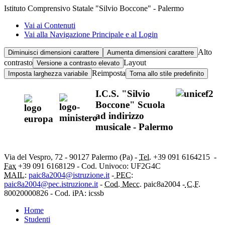
Istituto Comprensivo Statale "Silvio Boccone" - Palermo
Vai ai Contenuti
Vai alla Navigazione Principale e al Login
Alto
Diminuisci dimensioni carattere
Aumenta dimensioni carattere
contrasto
Layout
Versione a contrasto elevato
Reimposta
Imposta larghezza variabile
Torna allo stile predefinito
I.C.S. "Silvio
Boccone" Scuola
ad indirizzo
musicale - Palermo
Via del Vespro, 72 - 90127 Palermo (Pa) -
Tel.
+39 091
6164215
-
Fax
+39 091 6168129 - Cod. Univoco: UF2G4C
MAIL:
paic8a2004@istruzione.it
-
PEC:
paic8a2004@pec.istruzione.it
-
Cod. Mecc.
paic8a2004 -
C.F.
80020000826 - Cod. iPA: icssb
Home
Studenti