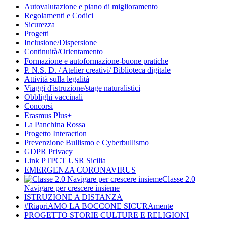
Autovalutazione e piano di miglioramento
Regolamenti e Codici
Sicurezza
Progetti
Inclusione/Dispersione
Continuità/Orientamento
Formazione e autoformazione-buone pratiche
P. N.S. D. / Atelier creativi/ Biblioteca digitale
Attività sulla legalità
Viaggi d'istruzione/stage naturalistici
Obblighi vaccinali
Concorsi
Erasmus Plus+
La Panchina Rossa
Progetto Interaction
Prevenzione Bullismo e Cyberbullismo
GDPR Privacy
Link PTPCT USR Sicilia
EMERGENZA CORONAVIRUS
Classe 2.0
Navigare per crescere insieme
ISTRUZIONE A DISTANZA
#RiapriAMO LA BOCCONE SICURAmente
PROGETTO STORIE CULTURE E RELIGIONI