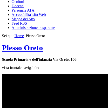
Genitori
Docenti
Personale ATA
Accessibilita' sito Web
Mappa del Sito
Feed RSS
Amministrazione trasparente
Sei qui:
Home
Plesso Oreto
Plesso Oreto
Scuola Primaria e dell'infanzia Via Oreto, 106
vista frontale navigabile: