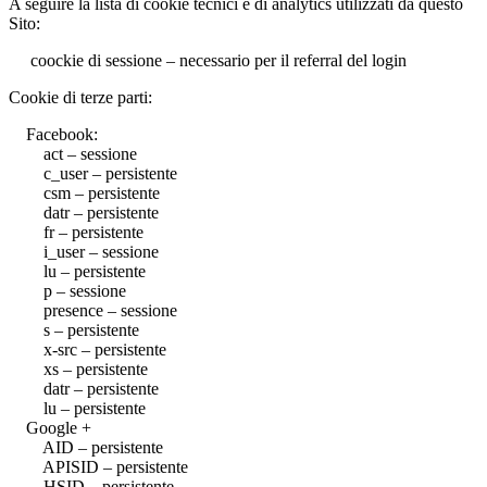
A seguire la lista di cookie tecnici e di analytics utilizzati da questo
Sito:
coockie di sessione – necessario per il referral del login
Cookie di terze parti:
Facebook:
act – sessione
c_user – persistente
csm – persistente
datr – persistente
fr – persistente
i_user – sessione
lu – persistente
p – sessione
presence – sessione
s – persistente
x-src – persistente
xs – persistente
datr – persistente
lu – persistente
Google +
AID – persistente
APISID – persistente
HSID – persistente