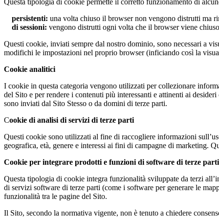
Questa tipologia di cookie permette il corretto funzionamento di alcune 
persistenti:
una volta chiuso il browser non vengono distrutti ma r
di sessioni:
vengono distrutti ogni volta che il browser viene chius
Questi cookie, inviati sempre dal nostro dominio, sono necessari a visua
modifichi le impostazioni nel proprio browser (inficiando così la visual
Cookie analitici
I cookie in questa categoria vengono utilizzati per collezionare informa
del Sito e per rendere i contenuti più interessanti e attinenti ai desider
sono inviati dal Sito Stesso o da domini di terze parti.
C
ookie di analisi di servizi di terze parti
Questi cookie sono utilizzati al fine di raccogliere informazioni sull’
geografica, età, genere e interessi ai fini di campagne di marketing. Que
Cookie per integrare prodotti e funzioni di software di terze parti
Questa tipologia di cookie integra funzionalità sviluppate da terzi all’
di servizi software di terze parti (come i software per generare le mappe
funzionalità tra le pagine del Sito.
Il Sito, secondo la normativa vigente, non è tenuto a chiedere consenso p