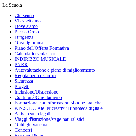
La Scuola
Chi siamo
Vi aspettiamo
Dove siamo
Plesso Oreto
Dirigenza
Organigramma
Piano dell'Offerta Formativa
Calendario scolastico
INDIRIZZO MUSICALE
PNRR
Autovalutazione e piano di miglioramento
Regolamenti e Codici
Sicurezza
Progetti
Inclusione/Dispersione
Continuità/Orientamento
Formazione e autoformazione-buone pratiche
P. N.S. D. / Atelier creativi/ Biblioteca digitale
Attività sulla legalità
Viaggi d'istruzione/stage naturalistici
Obblighi vaccinali
Concorsi
Erasmus Plus+