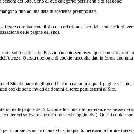
sezioni del Sito. Sono di due categorie: persistenti e di sessione:
imangono fino ad una data di scadenza preimpostata
o
lizzare correttamente il sito e in relazione ai servizi tecnici offerti, ve
izzazione delle pagine del sito).
zioni sull’uso del sito. Posizionamento-seo userà queste informazioni in 
i dell’utenza. Questa tipologia di cookie raccoglie dati in forma anonima s
uso del Sito da parte degli utenti in forma anonima quali: pagine visitate
sti cookie sono inviati da domini di terze parti esterni al Sito.
interno delle pagine del Sito come le icone e le preferenze espresse nei s
 e ulteriori software che offrono servizi aggiuntivi). Questi cookie sono 
er i cookie tecnici e di analytics, in quanto necessari a fornire i servizi