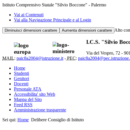
Istituto Comprensivo Statale "Silvio Boccone" - Palermo
Vai ai Contenuti
Vai alla Navigazione Principale e al Login
Alto con
Diminuisci dimensioni carattere
Aumenta dimensioni carattere
I.C.S. "Silvio Bo
Via del Vespro, 72 - 9
MAIL:
paic8a2004@istruzione.it
-
PEC:
paic8a2004@pec.istruzione.
Home
Studenti
Genitori
Docenti
Personale ATA
Accessibilita' sito Web
Mappa del Sito
Feed RSS
Amministrazione trasparente
Sei qui:
Home
Delibere Consiglio di Istituto