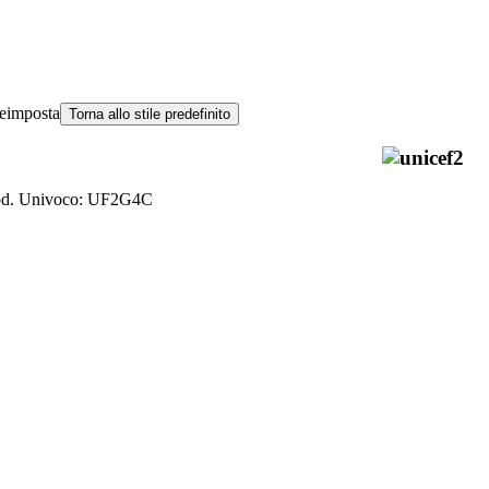
eimposta
Torna allo stile predefinito
od. Univoco: UF2G4C