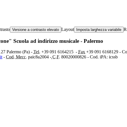
trasto
Layout
R
Versione a contrasto elevato
Imposta larghezza variabile
ccone" Scuola ad indirizzo musicale - Palermo
0127 Palermo (Pa) -
Tel.
+39 091
6164215
-
Fax
+39 091 6168129 - C
it
-
Cod. Mecc.
paic8a2004 -
C.F.
80020000826 - Cod. iPA: icssb