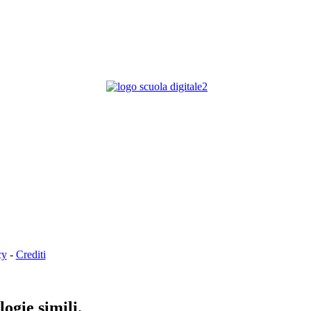
cy
-
Crediti
ogie simili.