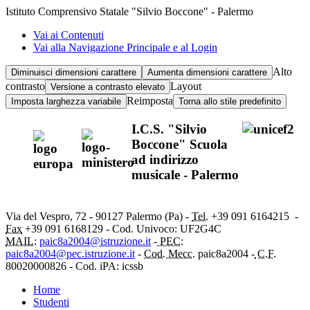
Istituto Comprensivo Statale "Silvio Boccone" - Palermo
Vai ai Contenuti
Vai alla Navigazione Principale e al Login
Alto
Diminuisci dimensioni carattere
Aumenta dimensioni carattere
contrasto
Layout
Versione a contrasto elevato
Reimposta
Imposta larghezza variabile
Torna allo stile predefinito
I.C.S. "Silvio
Boccone" Scuola
ad indirizzo
musicale - Palermo
Via del Vespro, 72 - 90127 Palermo (Pa) -
Tel.
+39 091
6164215
-
Fax
+39 091 6168129 - Cod. Univoco: UF2G4C
MAIL:
paic8a2004@istruzione.it
-
PEC:
paic8a2004@pec.istruzione.it
-
Cod. Mecc.
paic8a2004 -
C.F.
80020000826 - Cod. iPA: icssb
Home
Studenti