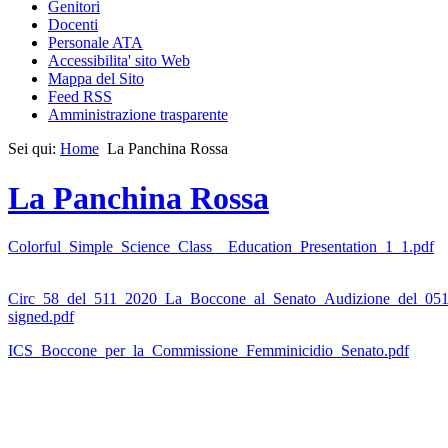
Genitori
Docenti
Personale ATA
Accessibilita' sito Web
Mappa del Sito
Feed RSS
Amministrazione trasparente
Sei qui:
Home
La Panchina Rossa
La Panchina Rossa
Colorful_Simple_Science_Class__Education_Presentation_1_1.pdf
Circ_58_del_511_2020_La_Boccone_al_Senato_Audizione_del_05
signed.pdf
ICS_Boccone_per_la_Commissione_Femminicidio_Senato.pdf