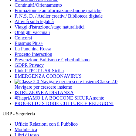
Continuità/Orientamento
Formazione e autoformazione-buone pratiche
P. N.S. D. / Atelier creativi/ Biblioteca digitale
Attività sulla legalità
Viaggi d'istruzione/stage naturalistici
Obblighi vaccinali
Concorsi
Erasmus Plus+
La Panchina Rossa
Progetto Interaction
Prevenzione Bullismo e Cyberbullismo
GDPR Privacy
Link PTPCT USR Sicilia
EMERGENZA CORONAVIRUS
Classe 2.0
Navigare per crescere insieme
ISTRUZIONE A DISTANZA
#RiapriAMO LA BOCCONE SICURAmente
PROGETTO STORIE CULTURE E RELIGIONI
URP - Segreteria
Ufficio Relazioni con il Pubblico
Modulistica
Libri di testo