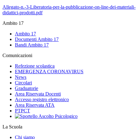
Allegato-n.-3-Liberatoria-per-la-pubblicazione-on-line-dei-materiali-
didattici-prodotti.pdf
Ambito 17
Ambito 17
Documenti Ambito 17
Bandi Ambito 17
Comunicazioni
Refezione scolastica
EMERGENZA CORONAVIRUS
News
Circolari
Graduatorie
Area Riservata Docenti
Accesso registro elettronico
Area Riservata ATA
PTPCT
La Scuola
Chi siamo