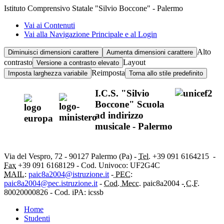
Istituto Comprensivo Statale "Silvio Boccone" - Palermo
Vai ai Contenuti
Vai alla Navigazione Principale e al Login
Alto
Diminuisci dimensioni carattere
Aumenta dimensioni carattere
contrasto
Layout
Versione a contrasto elevato
Reimposta
Imposta larghezza variabile
Torna allo stile predefinito
I.C.S. "Silvio
Boccone" Scuola
ad indirizzo
musicale - Palermo
Via del Vespro, 72 - 90127 Palermo (Pa) -
Tel.
+39 091
6164215
-
Fax
+39 091 6168129 - Cod. Univoco: UF2G4C
MAIL:
paic8a2004@istruzione.it
-
PEC:
paic8a2004@pec.istruzione.it
-
Cod. Mecc.
paic8a2004 -
C.F.
80020000826 - Cod. iPA: icssb
Home
Studenti