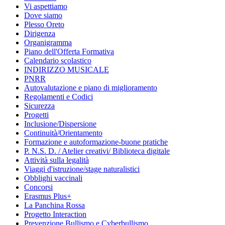
Vi aspettiamo
Dove siamo
Plesso Oreto
Dirigenza
Organigramma
Piano dell'Offerta Formativa
Calendario scolastico
INDIRIZZO MUSICALE
PNRR
Autovalutazione e piano di miglioramento
Regolamenti e Codici
Sicurezza
Progetti
Inclusione/Dispersione
Continuità/Orientamento
Formazione e autoformazione-buone pratiche
P. N.S. D. / Atelier creativi/ Biblioteca digitale
Attività sulla legalità
Viaggi d'istruzione/stage naturalistici
Obblighi vaccinali
Concorsi
Erasmus Plus+
La Panchina Rossa
Progetto Interaction
Prevenzione Bullismo e Cyberbullismo