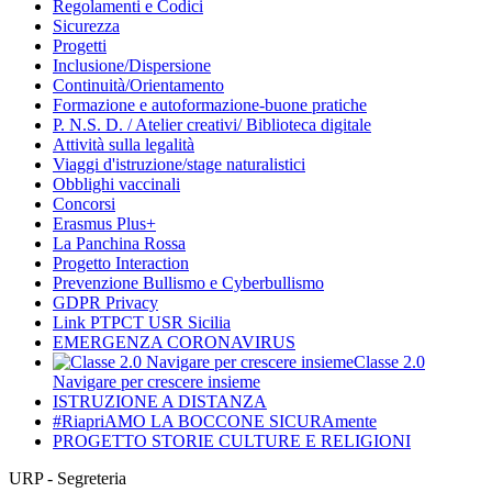
Regolamenti e Codici
Sicurezza
Progetti
Inclusione/Dispersione
Continuità/Orientamento
Formazione e autoformazione-buone pratiche
P. N.S. D. / Atelier creativi/ Biblioteca digitale
Attività sulla legalità
Viaggi d'istruzione/stage naturalistici
Obblighi vaccinali
Concorsi
Erasmus Plus+
La Panchina Rossa
Progetto Interaction
Prevenzione Bullismo e Cyberbullismo
GDPR Privacy
Link PTPCT USR Sicilia
EMERGENZA CORONAVIRUS
Classe 2.0
Navigare per crescere insieme
ISTRUZIONE A DISTANZA
#RiapriAMO LA BOCCONE SICURAmente
PROGETTO STORIE CULTURE E RELIGIONI
URP - Segreteria