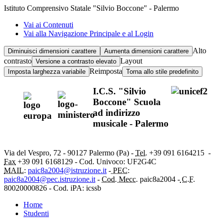
Istituto Comprensivo Statale "Silvio Boccone" - Palermo
Vai ai Contenuti
Vai alla Navigazione Principale e al Login
Alto
Diminuisci dimensioni carattere
Aumenta dimensioni carattere
contrasto
Layout
Versione a contrasto elevato
Reimposta
Imposta larghezza variabile
Torna allo stile predefinito
I.C.S. "Silvio
Boccone" Scuola
ad indirizzo
musicale - Palermo
Via del Vespro, 72 - 90127 Palermo (Pa) -
Tel.
+39 091
6164215
-
Fax
+39 091 6168129 - Cod. Univoco: UF2G4C
MAIL:
paic8a2004@istruzione.it
-
PEC:
paic8a2004@pec.istruzione.it
-
Cod. Mecc.
paic8a2004 -
C.F.
80020000826 - Cod. iPA: icssb
Home
Studenti