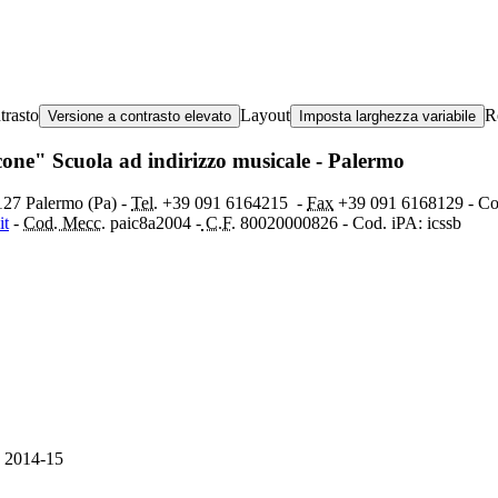
trasto
Layout
R
Versione a contrasto elevato
Imposta larghezza variabile
ccone" Scuola ad indirizzo musicale - Palermo
0127 Palermo (Pa) -
Tel.
+39 091
6164215
-
Fax
+39 091 6168129 - C
it
-
Cod. Mecc.
paic8a2004 -
C.F.
80020000826 - Cod. iPA: icssb
2014-15