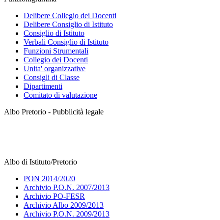
Delibere Collegio dei Docenti
Delibere Consiglio di Istituto
Consiglio di Istituto
Verbali Consiglio di Istituto
Funzioni Strumentali
Collegio dei Docenti
Unita' organizzative
Consigli di Classe
Dipartimenti
Comitato di valutazione
Albo Pretorio - Pubblicità legale
Albo di Istituto/Pretorio
PON 2014/2020
Archivio P.O.N. 2007/2013
Archivio PO-FESR
Archivio Albo 2009/2013
Archivio P.O.N. 2009/2013