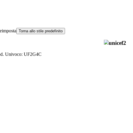
eimposta
Torna allo stile predefinito
od. Univoco: UF2G4C