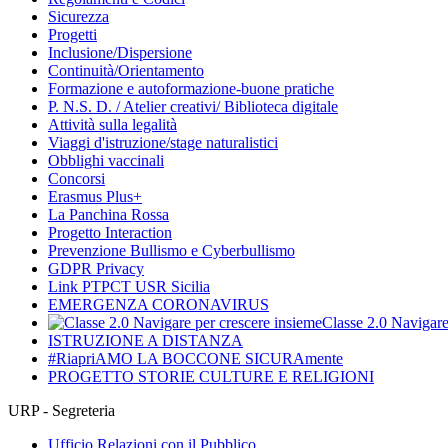
Sicurezza
Progetti
Inclusione/Dispersione
Continuità/Orientamento
Formazione e autoformazione-buone pratiche
P. N.S. D. / Atelier creativi/ Biblioteca digitale
Attività sulla legalità
Viaggi d'istruzione/stage naturalistici
Obblighi vaccinali
Concorsi
Erasmus Plus+
La Panchina Rossa
Progetto Interaction
Prevenzione Bullismo e Cyberbullismo
GDPR Privacy
Link PTPCT USR Sicilia
EMERGENZA CORONAVIRUS
Classe 2.0 Navigare
ISTRUZIONE A DISTANZA
#RiapriAMO LA BOCCONE SICURAmente
PROGETTO STORIE CULTURE E RELIGIONI
URP - Segreteria
Ufficio Relazioni con il Pubblico