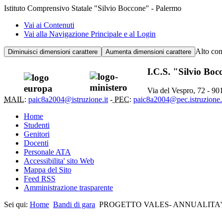
Istituto Comprensivo Statale "Silvio Boccone" - Palermo
Vai ai Contenuti
Vai alla Navigazione Principale e al Login
Alto con
Diminuisci dimensioni carattere
Aumenta dimensioni carattere
I.C.S. "Silvio Bo
Via del Vespro, 72 - 9
MAIL:
paic8a2004@istruzione.it
-
PEC:
paic8a2004@pec.istruzione.
Home
Studenti
Genitori
Docenti
Personale ATA
Accessibilita' sito Web
Mappa del Sito
Feed RSS
Amministrazione trasparente
Sei qui:
Home
Bandi di gara
PROGETTO VALES- ANNUALITA' 