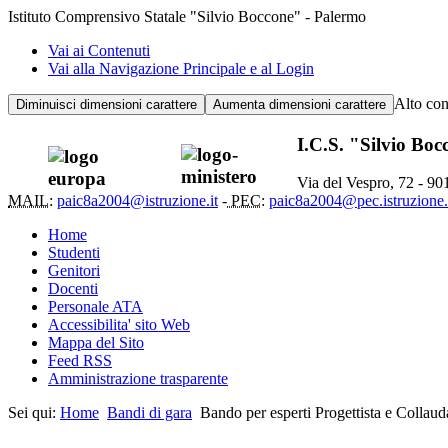
Istituto Comprensivo Statale "Silvio Boccone" - Palermo
Vai ai Contenuti
Vai alla Navigazione Principale e al Login
Alto con
Diminuisci dimensioni carattere
Aumenta dimensioni carattere
I.C.S. "Silvio Bo
Via del Vespro, 72 - 9
MAIL:
paic8a2004@istruzione.it
-
PEC:
paic8a2004@pec.istruzione.
Home
Studenti
Genitori
Docenti
Personale ATA
Accessibilita' sito Web
Mappa del Sito
Feed RSS
Amministrazione trasparente
Sei qui:
Home
Bandi di gara
Bando per esperti Progettista e Collaud