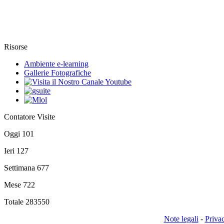
Risorse
Ambiente e-learning
Gallerie Fotografiche
Contatore Visite
Oggi
101
Ieri
127
Settimana
677
Mese
722
Totale
283550
Note legali
-
Priva