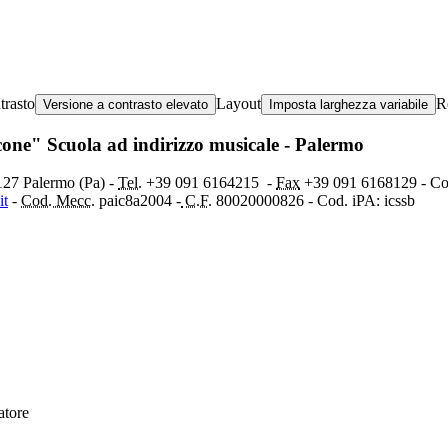
trasto
Layout
R
Versione a contrasto elevato
Imposta larghezza variabile
ccone" Scuola ad indirizzo musicale - Palermo
0127 Palermo (Pa) -
Tel.
+39 091
6164215
-
Fax
+39 091 6168129 - C
it
-
Cod. Mecc.
paic8a2004 -
C.F.
80020000826 - Cod. iPA: icssb
atore