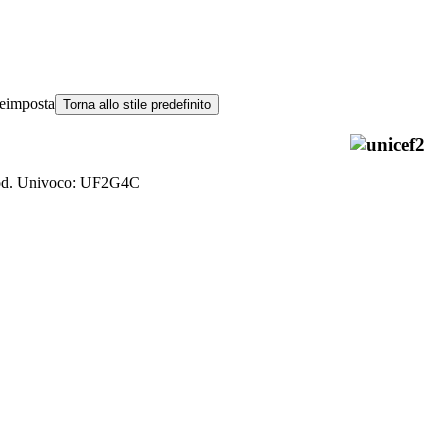
eimposta
Torna allo stile predefinito
od. Univoco: UF2G4C