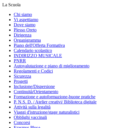
La Scuola
Chi siamo
Vi aspettiamo
Dove siamo
Plesso Oreto
Dirigenza
Organigramma
Piano dell'Offerta Formativa
Calendario scolastico
INDIRIZZO MUSICALE
PNRR
Autovalutazione e piano di miglioramento
Regolamenti e Codici
Sicurezza
Progetti
Inclusione/Dispersione
Continuità/Orientamento
Formazione e autoformazione-buone pratiche
P. N.S. D. / Atelier creativi/ Biblioteca digitale
Attività sulla legalità
Viaggi d'istruzione/stage naturalistici
Obblighi vaccinali
Concorsi
Erasmus Plus+